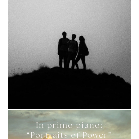
a
In primo piano:
“Portraits of Power”